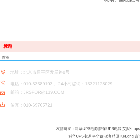
标题
首页
产品中心
地址：北京市昌平区发展路8号
解决方案
服务与支持
电话：010-53689103 、24小时咨询：13321128029
关于我们
邮箱：JRSPOR@139.COM
新闻中心
联系我们
传真：
010-69765721
友情链接：
科华UPS电源
|
伊顿UPS电源
|
艾默生up
科华UPS电源
科华蓄电池 精卫 KeLong 咨询