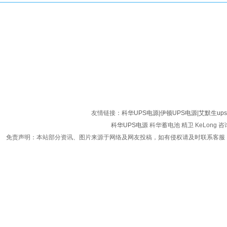
友情链接：
科华UPS电源
|
伊顿UPS电源
|
艾默生up
科华UPS电源
科华蓄电池 精卫 KeLong 咨询
免责声明：本站部分资讯、图片来源于网络及网友投稿，如有侵权请及时联系客服，我们将尽快处