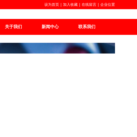
设为首页
|
加入收藏
|
在线留言
|
企业位置
关于我们
新闻中心
联系我们